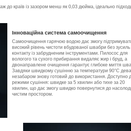
ж до країв із зазором менш як 0,03 дюйма, ідеально підход
Інноваційна система самоочищення
Самоочищення гарячою водою дає змогу підтримуват
високий рівень чистоти вбудованої швабри без зусиль 
контакту із забрудненим інструментами. Пилосос для
вологого та сухого прибирання видаляє жир і бруд, а
двонаправлене очищення гарантує глибоке миття шва
Завдяки швидкому сушінню за температури 90°C дев
незабаром знову готовий до використання. Доступно 
режими сушіння: швидке за 5 хвилин або тихе за 20
хвилин, що дає змогу швидко повернутися до насолод
чистим простором.