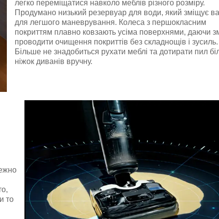
легко переміщатися навколо меблів різного розміру.
Продумано низький резервуар для води, який зміщує ва
для легшого маневрування. Колеса з першокласним
покриттям плавно ковзають усіма поверхнями, даючи з
проводити очищення покриттів без складнощів і зусиль.
Більше не знадобиться рухати меблі та дотирати пил бі
ніжок диванів вручну.
лежно
о,
и то