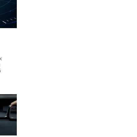
х
л
5