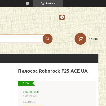
Кошик
Кошик
Пилосос Roborock F25 ACE UA
–15%
В наявності
Код:
98421
17 391 ₴