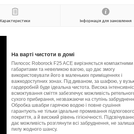
Характеристики
Інформація для замовлення
На варті чистоти в домі
Пилосос Roborock F25 ACE вирізняється компактними
габаритами та невеликою вагою, що дає змогу
використовувати його в маленьких приміщеннях і
важкодоступних зонах. Під диваном, за шафою, у вузьк
гардеробній буде ідеальна чистота. Висока інтенсивніс
всмоктування сміття забезпечує можливість ретельног
сухого прибирання, незважаючи на ступінь забрудненн
Обробка швабри гарячою водою і повне сушіння
гарантують не тільки ідеальне промивання підлоговог
покриття, а й високий рівень гігієнічності. Підсвічуванн
дає можливість розглянути всі забруднення, не залиш
пилу жодного шансу.