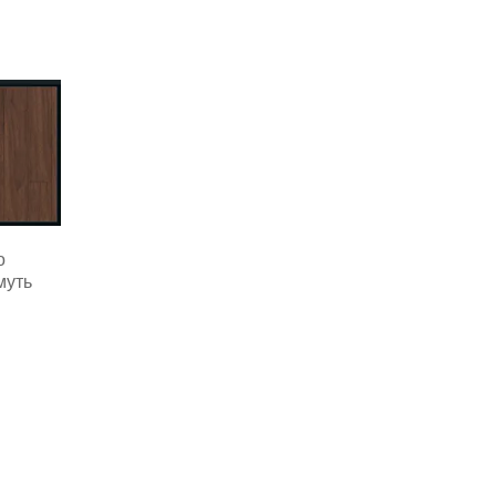
о
муть