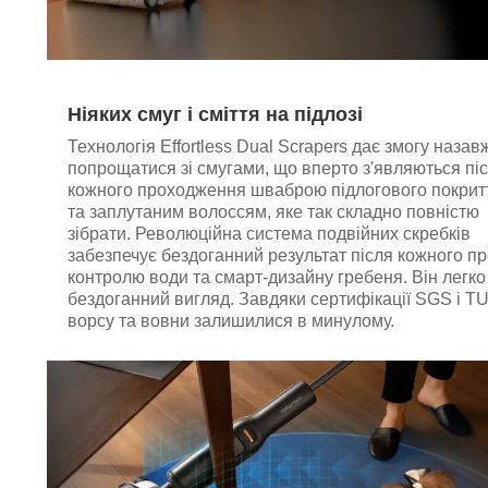
Ніяких смуг і сміття на підлозі
Технологія Effortless Dual Scrapers дає змогу назав
попрощатися зі смугами, що вперто з'являються пі
кожного проходження шваброю підлогового покрит
та заплутаним волоссям, яке так складно повністю
зібрати. Революційна система подвійних скребків
забезпечує бездоганний результат після кожного пр
контролю води та смарт-дизайну гребеня. Він легко
бездоганний вигляд. Завдяки сертифікації SGS і T
ворсу та вовни залишилися в минулому.