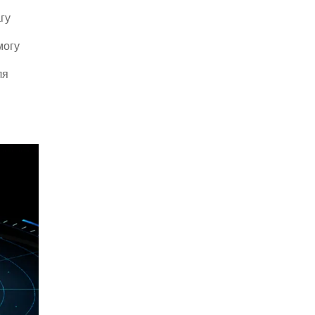
гу
могу
ля