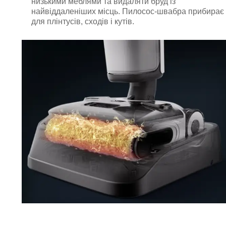
низькими меблями та видаляти бруд із
найвіддаленіших місць. Пилосос-швабра прибирає а
для плінтусів, сходів і кутів.