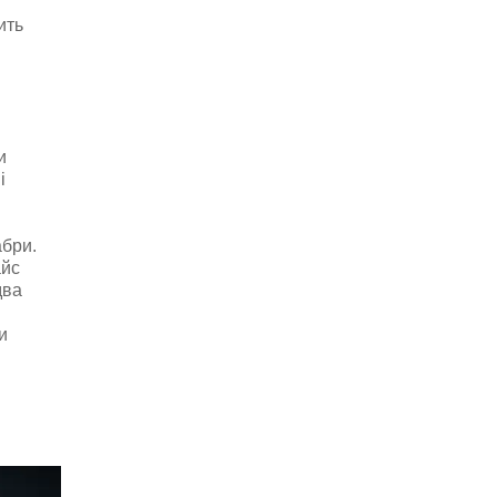
ить
и
і
бри.
айс
два
и