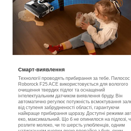
Смарт-виявлення
Технології проводять прибирання за тебе. Пилосос
Roborock F25 ACE використовується для вологого
очищення твердих підлог та оснащений
інтелектуальним датчиком виявлення бруду. Він
автоматично регулює потужність всмоктування за
від ступеня забрудненості області, гарантуючи
найкраще прибирання щоразу. Доступні режими авт
еко, максимальний. Що б не опинилося на підлозі, ч
розлите молоко, чи то шерсть улюбленців, одним
натисканням кнопки легко впорайся з будь-яким