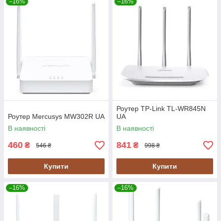
–16%
–16%
Роутер TP-Link TL-WR845N
Роутер Mercusys MW302R UA
UA
В наявності
В наявності
460
841
₴
₴
546 ₴
998 ₴
Купити
Купити
–16%
–16%