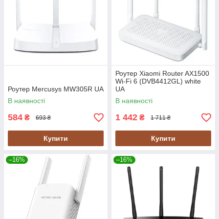
Роутер Xiaomi Router AX1500
Wi-Fi 6 (DVB4412GL) white
Роутер Mercusys MW305R UA
UA
В наявності
В наявності
584
1 442
₴
₴
693 ₴
1 711 ₴
Купити
Купити
–16%
–16%