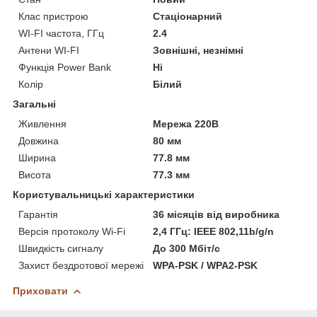
Клас пристрою
Стаціонарний
WI-FI частота, ГГц
2.4
Антени WI-FI
Зовнішні, незнімні
Функція Power Bank
Ні
Колір
Білий
Загальні
Живлення
Мережа 220В
Довжина
80 мм
Ширина
77.8 мм
Висота
77.3 мм
Користувальницькі характеристики
Гарантія
36 місяців від виробника
Версія протоколу Wi-Fi
2,4 ГГц: IEEE 802,11b/g/n
Швидкість сигналу
До 300 Мбіт/с
Захист бездротової мережі
WPA-PSK / WPA2-PSK
Приховати