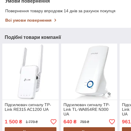
Умови повернення
Повернення товару впродовж 14 днів за рахунок покупця
Всі умови повернення
Подібні товари компанії
Підсилювач сигналу TP-
Підсилювач сигналу TP-
Підс
Link RE315 AC1200 UA
Link TL-WA854RE N300
Lin
UA
UA
1 500
640
961
₴
₴
1 779 ₴
759 ₴