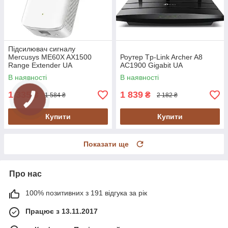
Підсилювач сигналу
Mercusys ME60X AX1500
Роутер Tp-Link Archer A8
Range Extender UA
AC1900 Gigabit UA
В наявності
В наявності
1 335
1 839
₴
₴
1 584 ₴
2 182 ₴
Купити
Купити
Показати ще
Про нас
100% позитивних з 191 відгука за рік
Працює з 13.11.2017