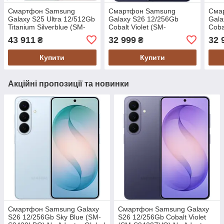
Смартфон Samsung
Смартфон Samsung
Сма
Galaxy S25 Ultra 12/512Gb
Galaxy S26 12/256Gb
Gala
Titanium Silverblue (SM-
Cobalt Violet (SM-
Coba
S938BZBGEUC) No
S942BZVG) No Adapter
S942
43 911
32 999
32 
₴
₴
Adapter Global version
Global version
Glob
Купити
Купити
Акційні пропозиції та новинки
Смартфон Samsung Galaxy
Смартфон Samsung Galaxy
S26 12/256Gb Sky Blue (SM-
S26 12/256Gb Cobalt Violet