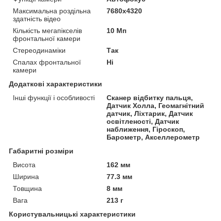
Максимальна роздільна
7680x4320
здатність відео
Кількість мегапікселів
10 Мп
фронтальної камери
Стереодинаміки
Так
Спалах фронтальної
Ні
камери
Додаткові характеристики
Інші функції і особливості
Сканер відбитку пальця,
Датчик Холла, Геомагнітний
датчик, Ліхтарик, Датчик
освітленості, Датчик
наближення, Гіроскоп,
Барометр, Акселлерометр
Габаритні розміри
Висота
162 мм
Ширина
77.3 мм
Товщина
8 мм
Вага
213 г
Користувальницькі характеристики