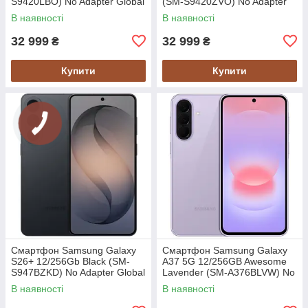
S9420LBO) No Adapter Global
(SM-S9420ZVO) No Adapter
version
Global version
В наявності
В наявності
32 999
32 999
₴
₴
Купити
Купити
Смартфон Samsung Galaxy
Смартфон Samsung Galaxy
S26+ 12/256Gb Black (SM-
A37 5G 12/256GB Awesome
S947BZKD) No Adapter Global
Lavender (SM-A376BLVW) No
version
Adapter MY
В наявності
В наявності