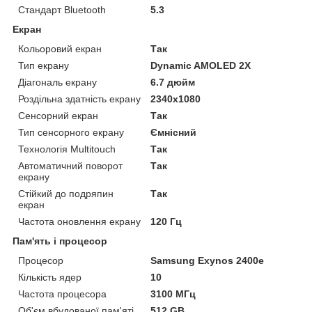
Стандарт Bluetooth
5.3
Екран
Кольоровий екран
Так
Тип екрану
Dynamic AMOLED 2X
Діагональ екрану
6.7 дюйм
Роздільна здатність екрану
2340x1080
Сенсорний екран
Так
Тип сенсорного екрану
Ємнісний
Технологія Multitouch
Так
Автоматичний поворот
Так
екрану
Стійкий до подряпин
Так
екран
Частота оновлення екрану
120 Гц
Пам'ять і процесор
Процесор
Samsung Exynos 2400e
Кількість ядер
10
Частота процесора
3100 МГц
Об'єм вбудованої пам'яті
512 GB