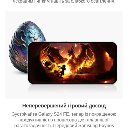
яскравим і чітким навіть за слабкого освітлення.
Неперевершений ігровий досвід
Зустрічайте Galaxy S24 FE, тепер із покращеною
продуктивністю процесора для плавнішої
багатозадачності. Передовий Samsung Exynos