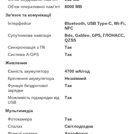
Об'єм оперативної пам'яті
8000 MB
Зв'язок та комунікації
Інтерфейси
Bluetooth, USB Type-C, Wi-Fi,
NFC
Супутникова навігація
Bds, Galileo, GPS, ГЛОНАСС,
QZSS
Синхронізація з ПК
Так
Система A-GPS
Так
Живлення
Ємність акумулятору
4700 мА/год
Кріплення акумулятора
Незнімний
Функція бездротової
Так
зарядки
Можливість підзарядки від
Так
USB
Мультимедіа
Фотокамера
Так
Спалах
Світлодіодна
Функції камери
Автофокус