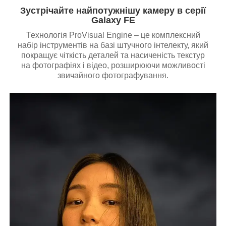
Зустрічайте найпотужнішу камеру в серії
Galaxy FE
Технологія ProVisual Engine – це комплексний
набір інструментів на базі штучного інтелекту, який
покращує чіткість деталей та насиченість текстур
на фотографіях і відео, розширюючи можливості
звичайного фотографування.