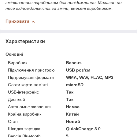
змінюватися виробником без повідомлення. Магазин не
несе відповідальність за зміни, внесені виробником.
Приховати
Характеристики
Основні
Виробник
Baseus
Підключення пристрою
USB роз'єм
Підтримувані формати
WMA, WAV, FLAC, MP3
Слоти карти пам'яті
microSD
USB-інтерфейс
Так
Дисплей
Так
Автономне живлення
Немає
Країна виробник
Китай
Стан
Новий
Швидка зарядка
QuickCharge 3.0
Версія Bluetooth
5