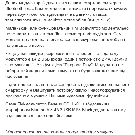
Даний модулятор з'єднується з вашим смартфоном через
Bluetooth і дає Вам можливість включати і перемикати музику
через зручні кнопки, відповідати на дзвінки, а також
транслювати звук на монітор автомобіля (якщо він є).
Маленький, але функціональний FM модулятор моментально
перетворить ваш автомобіль в комфортний аудіо зал. Сам
модулятор легко встановлюється в прикурювач автомобіля і
не випадає з нього.
Якщо у вас швидко розряджається телефон, то в даному
модулятор є аж 2 USB входа: один з потужністю 2.4А і другий
з потужністю 1. А з функцією "Plug and Play". Модулятор не
габаритний за розмірами, тому він не буде заважати вам під
час водіння.
Гаджет легко налаштовується: досить підключитися до вашого
смартфону, налаштувати потрібну хвилю і насолоджуватися
прекрасною музикою і іншими чудовими функціями.
Саме FM-модулятор Baseus CCLH-01 з вбудованим
мікрофоном Bluetooth 3.4A 2USB MP3 Black додасть вашому
водінню нової насолоди і безпеки.
*Характеристики та комплектація товару можуть