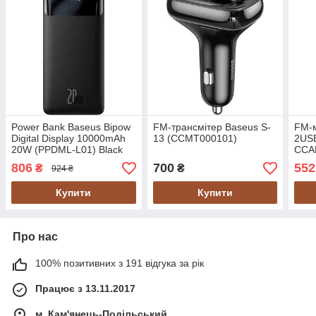
Power Bank Baseus Bipow
FM-трансмітер Baseus S-
FM-
Digital Display 10000mAh
13 (CCMT000101)
2USB
20W (PPDML-L01) Black
CCA
EU
(CC
806
700
552
₴
₴
924 ₴
Купити
Купити
Про нас
100% позитивних з 191 відгука за рік
Працює з 13.11.2017
м. Кам'янець-Подільський