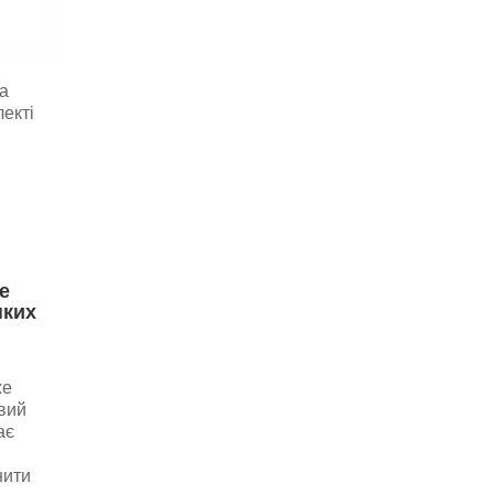
а
екті
е
нких
же
овий
ає
нити