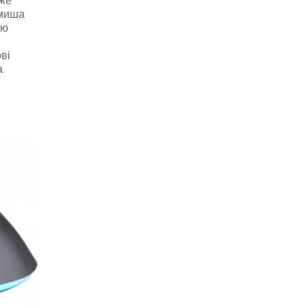
оже
 миша
ою
ві
а