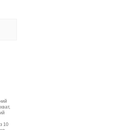
ний
хват,
ий
з 10