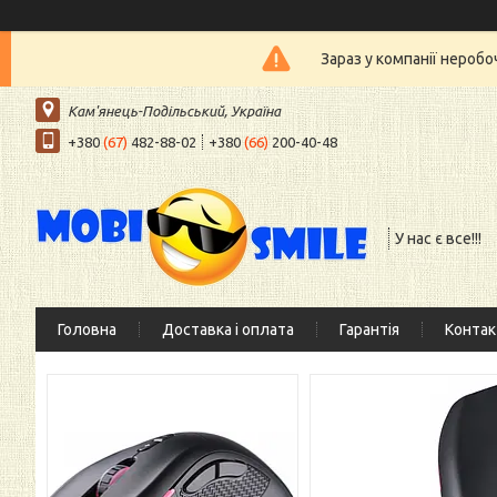
Зараз у компанії нероб
Кам'янець-Подільський, Україна
+380
(67)
482-88-02
+380
(66)
200-40-48
У нас є все!!!
Головна
Доставка і оплата
Гарантія
Контак