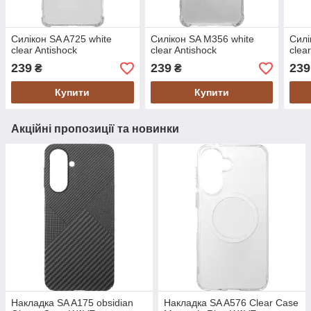
Силікон SA A725 white
Силікон SA M356 white
Силі
clear Antishock
clear Antishock
clea
239
239
239
₴
₴
Купити
Купити
Акційні пропозиції та новинки
Накладка SA A175 obsidian
Накладка SA A576 Clear Case