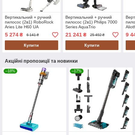
Вертикальний + ручний
Вертикальний + ручний
Верт
пилосос (2в1) RoboRock
пилосос (2в1) Philips 7000
пило
Aries Lite H60 UA
Series AquaTrio
Alio
XW7264/11 UA
5 274
21 241
9 4
₴
₴
6 141 ₴
25 492 ₴
Купити
Купити
Акційні пропозиції та новинки
–18%
–17%