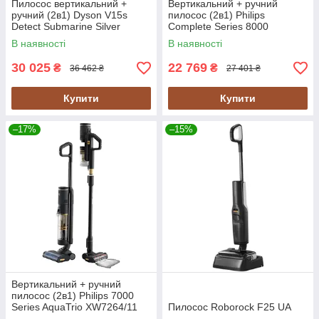
Пилосос вертикальний +
Вертикальний + ручний
ручний (2в1) Dyson V15s
пилосос (2в1) Philips
Detect Submarine Silver
Complete Series 8000
(448798-01) EU
XC8157/01 UA
В наявності
В наявності
30 025
22 769
₴
₴
36 462 ₴
27 401 ₴
Купити
Купити
–17%
–15%
Вертикальний + ручний
пилосос (2в1) Philips 7000
Series AquaTrio XW7264/11
Пилосос Roborock F25 UA
UA