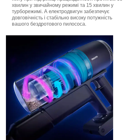
хвилин у звичайному режимі та 15 хвилин у
турборежимі. А електродвигун забезпечує
довговічність і стабільно високу потужність
вашого бездротового пилососа.