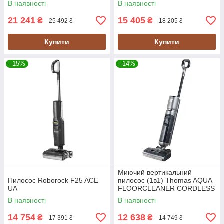
В наявності
В наявності
21 241
15 405
₴
₴
25 492 ₴
18 205 ₴
Купити
Купити
–15%
–14%
Миючий вертикальний
Пилосос Roborock F25 ACE
пилосос (1в1) Thomas AQUA
UA
FLOORCLEANER CORDLESS
(785501) UA
В наявності
В наявності
14 754
12 638
₴
₴
17 391 ₴
14 749 ₴