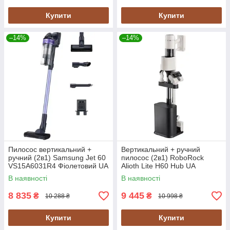
Купити
Купити
–14%
–14%
Пилосос вертикальний +
Вертикальний + ручний
ручний (2в1) Samsung Jet 60
пилосос (2в1) RoboRock
VS15A6031R4 Фіолетовий UA
Alioth Lite H60 Hub UA
В наявності
В наявності
8 835
9 445
₴
₴
10 288 ₴
10 998 ₴
Купити
Купити