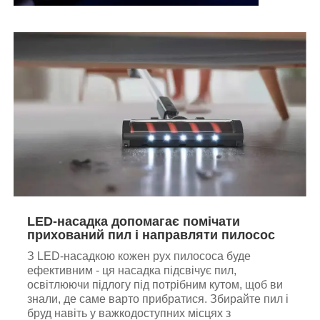
LED-насадка допомагає помічати
прихований пил і направляти пилосос
З LED-насадкою кожен рух пилососа буде
ефективним - ця насадка підсвічує пил,
освітлюючи підлогу під потрібним кутом, щоб ви
знали, де саме варто прибратися. Збирайте пил і
бруд навіть у важкодоступних місцях з