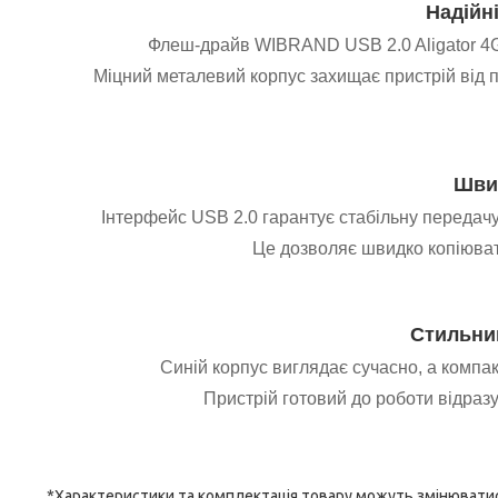
Надійні
Флеш-драйв WIBRAND USB 2.0 Aligator 
Міцний металевий корпус захищає пристрій від 
Швид
Інтерфейс USB 2.0 гарантує стабільну передачу
Це дозволяє швидко копіюват
Стильний
Синій корпус виглядає сучасно, а компа
Пристрій готовий до роботи відраз
*Характеристики та комплектація товару можуть змінюватис