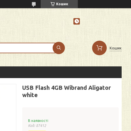
Кошик
Кошик
USB Flash 4GB Wibrand Aligator
white
В наявності
Код:
87412