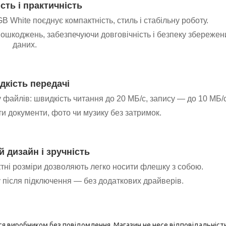
сть і практичність
4GB
White
поєднує компактність, стиль і стабільну роботу.
пошкоджень, забезпечуючи довговічність і безпеку збережен
даних.
кість передачі
 файлів: швидкість читання до 20 МБ/с, запису — до 10 МБ/с
и документи, фото чи музику без затримок.
 дизайн і зручність
ктні розміри дозволяють легко носити флешку з собою.
у після підключення — без додаткових драйверів.
я виробником без повідомлення. Магазин не несе відповідальність