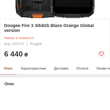
Doogee Fire 3 3/64Gb Blaze Orange Global
version
Немає в наявності
Код: 102473
Роздріб
6 440
₴
Опис
Характеристики
Доставка
Оплата
Умови п
Опис