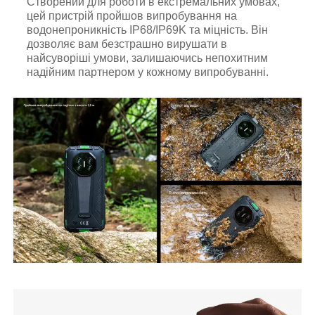
Створений для роботи в екстремальних умовах,
цей пристрій пройшов випробування на
водонепроникність IP68/IP69K та міцність. Він
дозволяє вам безстрашно вирушати в
найсуворіші умови, залишаючись непохитним
надійним партнером у кожному випробуванні.