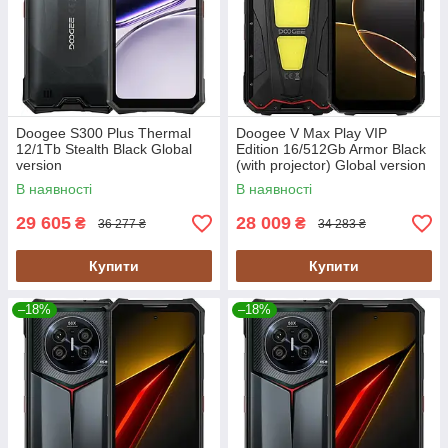
Doogee S300 Plus Thermal
Doogee V Max Play VIP
12/1Tb Stealth Black Global
Edition 16/512Gb Armor Black
version
(with projector) Global version
В наявності
В наявності
29 605
28 009
₴
₴
36 277 ₴
34 283 ₴
Купити
Купити
–18%
–18%