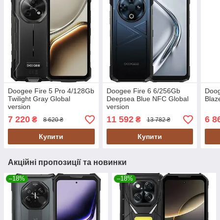
Doogee Fire 5 Pro 4/128Gb
Doogee Fire 6 6/256Gb
Doog
Twilight Gray Global
Deepsea Blue NFC Global
Blaz
version
version
7 220
11 592
6 8
₴
₴
8 620 ₴
13 782 ₴
Купити
Купити
Акційні пропозиції та новинки
–18%
–18%