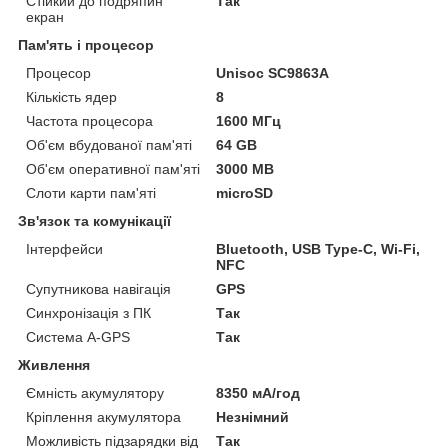
Стійкий до подряпин
Так
екран
Пам'ять і процесор
Процесор
Unisoc SC9863A
Кількість ядер
8
Частота процесора
1600 МГц
Об'єм вбудованої пам'яті
64 GB
Об'єм оперативної пам'яті
3000 MB
Слоти карти пам'яті
microSD
Зв'язок та комунікації
Інтерфейси
Bluetooth, USB Type-C, Wi-Fi,
NFC
Супутникова навігація
GPS
Синхронізація з ПК
Так
Система A-GPS
Так
Живлення
Ємність акумулятору
8350 мА/год
Кріплення акумулятора
Незнімний
Можливість підзарядки від
Так