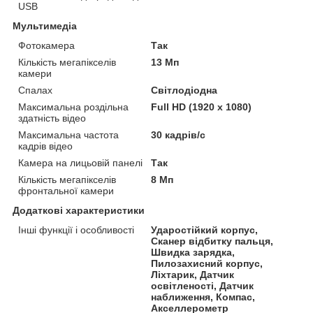
USB
Мультимедіа
Фотокамера
Так
Кількість мегапікселів
13 Мп
камери
Спалах
Світлодіодна
Максимальна роздільна
Full HD (1920 x 1080)
здатність відео
Максимальна частота
30 кадрів/с
кадрів відео
Камера на лицьовій панелі
Так
Кількість мегапікселів
8 Мп
фронтальної камери
Додаткові характеристики
Інші функції і особливості
Ударостійкий корпус,
Сканер відбитку пальця,
Швидка зарядка,
Пилозахисний корпус,
Ліхтарик, Датчик
освітленості, Датчик
наближення, Компас,
Акселлерометр