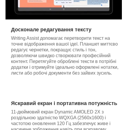
Досконале редагування тексту
Writing Assist допомагає перетворити текст на
точне відображення вашої ідеї. Планшет миттєво
редагує чернетки, покращує стиль і тон,
дозволяючи швидко створювати професійний
контент. Перетягуйте оброблені тексти в потрібні
додатки і отримуйте ідеально оформлені нотатки,
листи або робочі документи без зайвих зусиль.
Яскравий екран і портативна потужність
11-дюймовий екран Dynamic AMOLED 2X з
роздільною здатністю WQXGA (2560x1600) і
частотою оновлення 120 Гц забезпечує живе і
насичене зображення навіть при яскравому