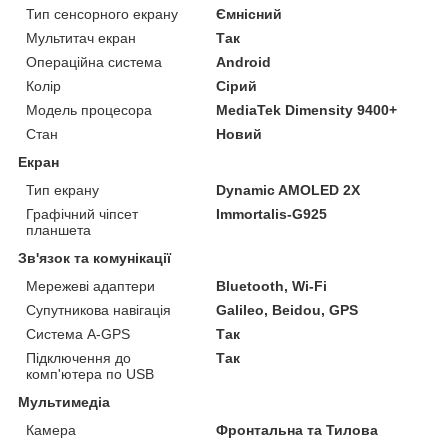
Тип сенсорного екрану
Ємнісний
Мультитач екран
Так
Операційна система
Android
Колір
Сірий
Модель процесора
MediaTek Dimensity 9400+
Стан
Новий
Екран
Тип екрану
Dynamic AMOLED 2X
Графічний чіпсет
Immortalis-G925
планшета
Зв'язок та комунікації
Мережеві адаптери
Bluetooth, Wi-Fi
Супутникова навігація
Galileo, Beidou, GPS
Система A-GPS
Так
Підключення до
Так
комп'ютера по USB
Мультимедіа
Камера
Фронтальна та Тилова