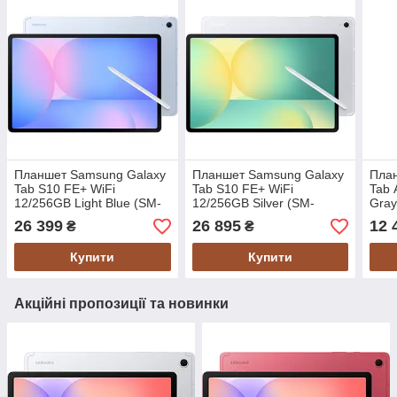
Планшет Samsung Galaxy
Планшет Samsung Galaxy
Пла
Tab S10 FE+ WiFi
Tab S10 FE+ WiFi
Tab 
12/256GB Light Blue (SM-
12/256GB Silver (SM-
Gra
X620NLBP) Global version
X620NZSP) Global version
UCR
26 399
26 895
12 
₴
₴
Купити
Купити
Акційні пропозиції та новинки