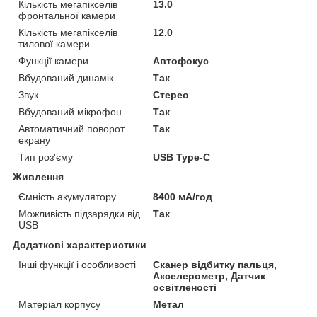
Кількість мегапікселів
13.0
фронтальної камери
Кількість мегапікселів
12.0
тилової камери
Функції камери
Автофокус
Вбудований динамік
Так
Звук
Стерео
Вбудований мікрофон
Так
Автоматичний поворот
Так
екрану
Тип роз'єму
USB Type-C
Живлення
Ємність акумулятору
8400 мА/год
Можливість підзарядки від
Так
USB
Додаткові характеристики
Інші функції і особливості
Сканер відбитку пальця,
Акселерометр, Датчик
освітленості
Матеріал корпусу
Метал