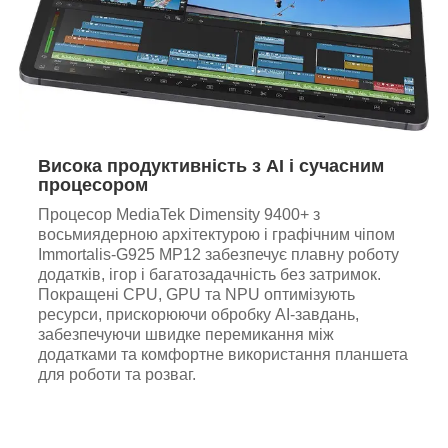
Висока продуктивність з AI і сучасним
процесором
Процесор MediaTek Dimensity 9400+ з
восьмиядерною архітектурою і графічним чіпом
Immortalis-G925 MP12 забезпечує плавну роботу
додатків, ігор і багатозадачність без затримок.
Покращені CPU, GPU та NPU оптимізують
ресурси, прискорюючи обробку AI-завдань,
забезпечуючи швидке перемикання між
додатками та комфортне використання планшета
для роботи та розваг.