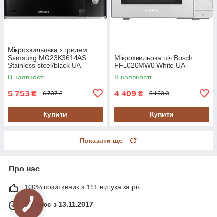
Мікрохвильовка з грилем
Samsung MG23K3614AS
Мікрохвильова піч Bosch
Stainless steel/black UA
FFL020MW0 White UA
В наявності
В наявності
5 753
4 409
₴
₴
6 737 ₴
5 163 ₴
Купити
Купити
Показати ще
Про нас
100% позитивних з 191 відгука за рік
Працює з 13.11.2017