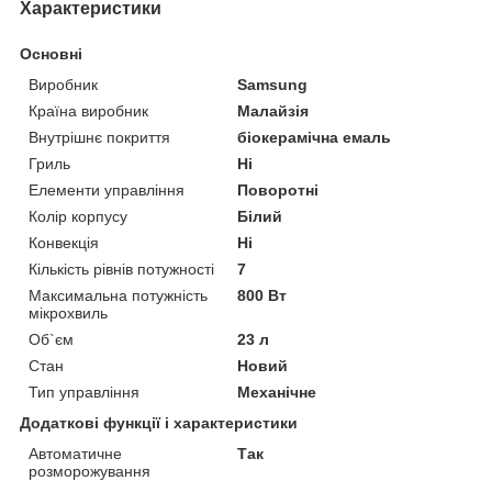
Характеристики
Основні
Виробник
Samsung
Країна виробник
Малайзія
Внутрішнє покриття
біокерамічна емаль
Гриль
Ні
Елементи управління
Поворотні
Колір корпусу
Білий
Конвекція
Ні
Кількість рівнів потужності
7
Максимальна потужність
800 Вт
мікрохвиль
Об`єм
23 л
Стан
Новий
Тип управління
Механічне
Додаткові функції і характеристики
Автоматичне
Так
розморожування