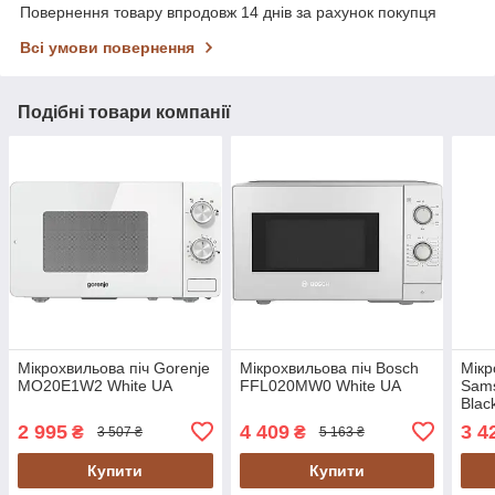
Повернення товару впродовж 14 днів за рахунок покупця
Всі умови повернення
Подібні товари компанії
Мікрохвильова піч Gorenje
Мікрохвильова піч Bosch
Мікр
MO20E1W2 White UA
FFL020MW0 White UA
Sam
Blac
2 995
4 409
3 4
₴
₴
3 507 ₴
5 163 ₴
Купити
Купити