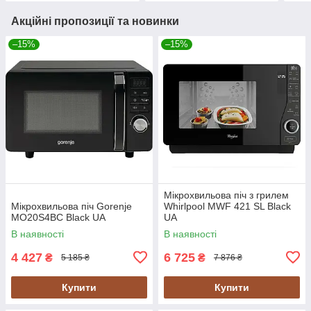
Акційні пропозиції та новинки
–15%
–15%
Мікрохвильова піч з грилем
Мікрохвильова піч Gorenje
Whirlpool MWF 421 SL Black
MO20S4BC Black UA
UA
В наявності
В наявності
4 427
6 725
₴
₴
5 185 ₴
7 876 ₴
Купити
Купити