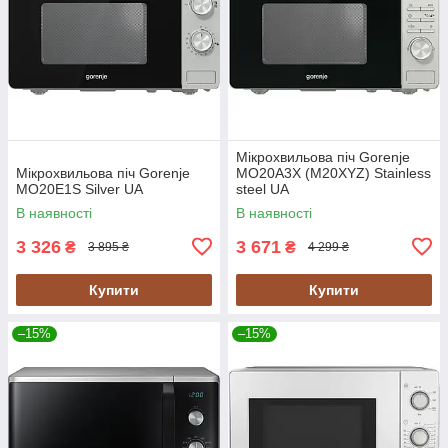
Мікрохвильова піч Gorenje
Мікрохвильова піч Gorenje
MO20A3X (M20XYZ) Stainless
MO20E1S Silver UA
steel UA
В наявності
В наявності
3 326
3 671
₴
₴
3 895 ₴
4 299 ₴
Купити
Купити
–15%
–15%