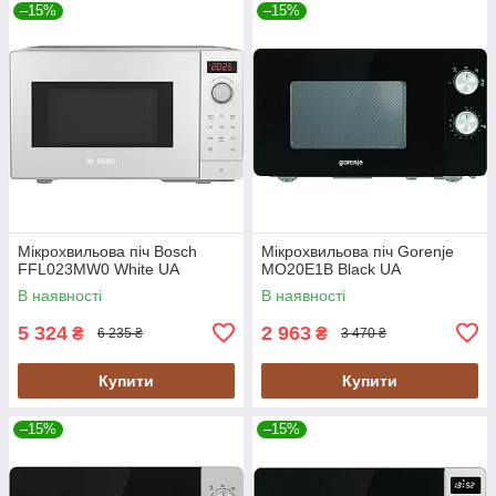
–15%
–15%
Мікрохвильова піч Bosch
Мікрохвильова піч Gorenje
FFL023MW0 White UA
MO20E1B Black UA
В наявності
В наявності
5 324
2 963
₴
₴
6 235 ₴
3 470 ₴
Купити
Купити
–15%
–15%