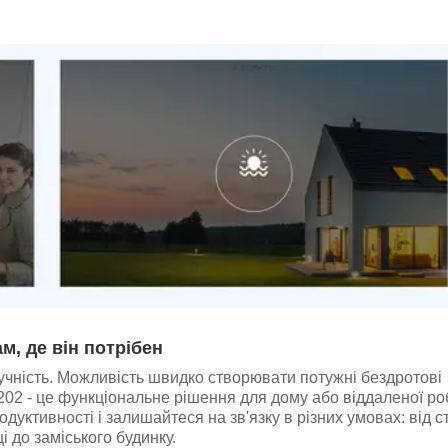
ам, де він потрібен
ручність. Можливість швидко створювати потужні бездротові
02 - це функціональне рішення для дому або віддаленої ро
уктивності і залишайтеся на зв'язку в різних умовах: від с
і до заміського будинку.