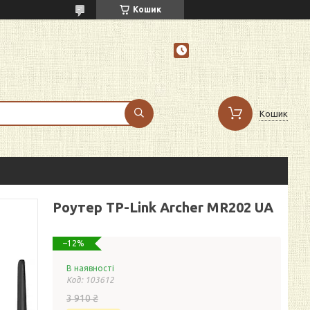
Кошик
Кошик
Роутер TP-Link Archer MR202 UA
–12%
В наявності
Код:
103612
3 910 ₴