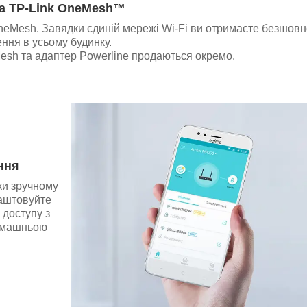
а TP-Link OneMesh™
neMesh. Завядки єдиній мережі Wi-Fi ви отримаєте безшовн
ння в усьому будинку.
esh та адаптер Powerline продаються окремо.
ння
ки зручному
лаштовуйте
 доступу з
домашньою