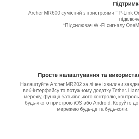
Підтримк
Archer MR600 сумісний з пристроями TP-Link O
підключе
*Підсилювач Wi-Fi сигналу OneM
Просте налаштування та використа
Налаштуйте Archer MR202 за лічені хвилини завдя
веб-інтерфейсу та потужному додатку Tether. На
мережу, функції батьківського контролю, контроль
будь-якого пристрою iOS або Android. Керуйте 
мережею будь-де та будь-коли.