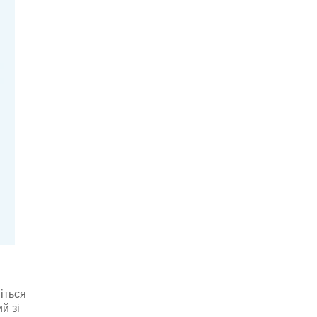
іться
й зі