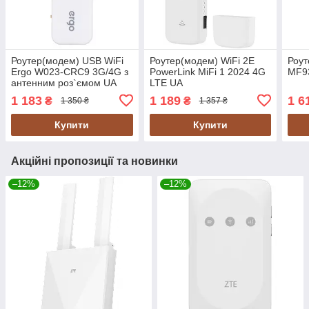
Роутер(модем) USB WiFi
Роутер(модем) WiFi 2E
Роут
Ergo W023-CRC9 3G/4G з
PowerLink MiFi 1 2024 4G
MF9
антенним роз`ємом UA
LTE UA
1 183
1 189
1 6
₴
₴
1 350 ₴
1 357 ₴
Купити
Купити
Акційні пропозиції та новинки
–12%
–12%