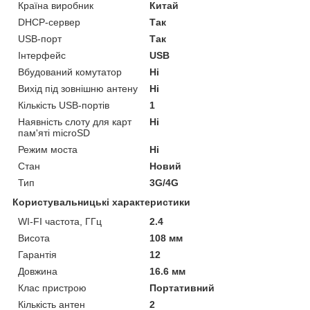
Країна виробник
Китай
DHCP-сервер
Так
USB-порт
Так
Інтерфейс
USB
Вбудований комутатор
Ні
Вихід під зовнішню антену
Ні
Кількість USB-портів
1
Наявність слоту для карт
Ні
пам'яті microSD
Режим моста
Ні
Стан
Новий
Тип
3G/4G
Користувальницькі характеристики
WI-FI частота, ГГц
2.4
Висота
108 мм
Гарантія
12
Довжина
16.6 мм
Клас пристрою
Портативний
Кількість антен
2