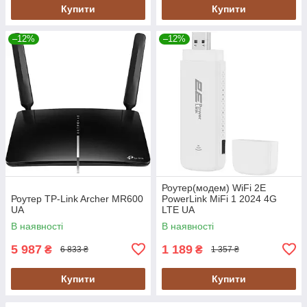
Купити
Купити
–12%
–12%
Роутер(модем) WiFi 2E
Роутер TP-Link Archer MR600
PowerLink MiFi 1 2024 4G
UA
LTE UA
В наявності
В наявності
5 987
1 189
₴
₴
6 833 ₴
1 357 ₴
Купити
Купити