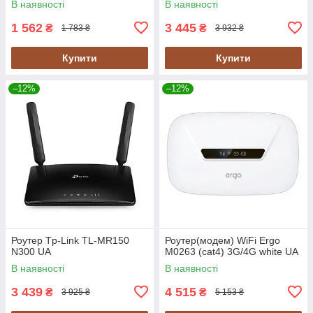
В наявності
В наявності
1 562
3 445
₴
₴
1 783 ₴
3 932 ₴
Купити
Купити
–12%
–12%
Роутер Tp-Link TL-MR150
Роутер(модем) WiFi Ergo
N300 UA
M0263 (cat4) 3G/4G white UA
В наявності
В наявності
3 439
4 515
₴
₴
3 925 ₴
5 153 ₴