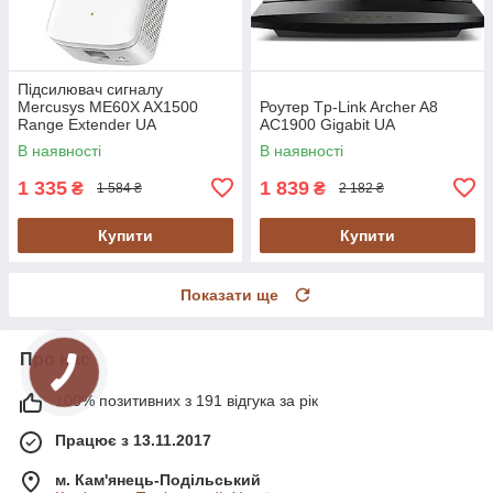
Підсилювач сигналу
Mercusys ME60X AX1500
Роутер Tp-Link Archer A8
Range Extender UA
AC1900 Gigabit UA
В наявності
В наявності
1 335
1 839
₴
₴
1 584 ₴
2 182 ₴
Купити
Купити
Показати ще
Про нас
100% позитивних з 191 відгука за рік
Працює з 13.11.2017
м. Кам'янець-Подільський