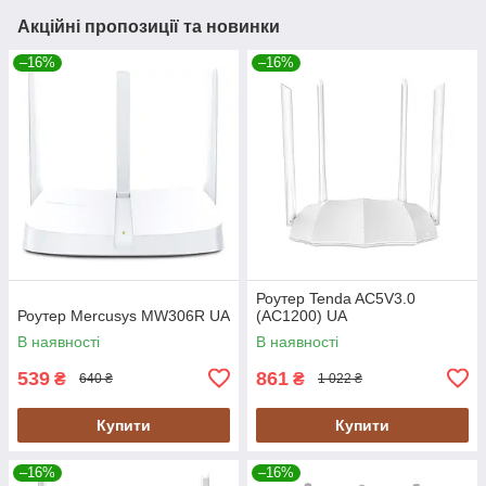
Акційні пропозиції та новинки
–16%
–16%
Роутер Tenda AC5V3.0
Роутер Mercusys MW306R UA
(AC1200) UA
В наявності
В наявності
539
861
₴
₴
640 ₴
1 022 ₴
Купити
Купити
–16%
–16%