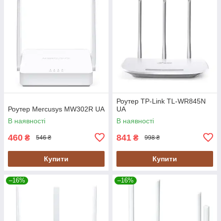
Роутер TP-Link TL-WR845N
Роутер Mercusys MW302R UA
UA
В наявності
В наявності
460
841
₴
₴
546 ₴
998 ₴
Купити
Купити
–16%
–16%