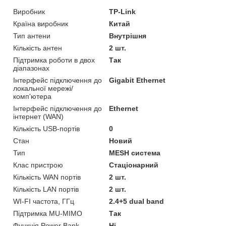
Виробник
TP-Link
Країна виробник
Китай
Тип антени
Внутрішня
Кількість антен
2 шт.
Підтримка роботи в двох
Так
діапазонах
Інтерфейс підключення до
Gigabit Ethernet
локальної мережі/
комп'ютера
Інтерфейс підключення до
Ethernet
інтернет (WAN)
Кількість USB-портів
0
Стан
Новий
Тип
MESH система
Клас пристрою
Стаціонарний
Кількість WAN портів
2 шт.
Кількість LAN портів
2 шт.
WI-FI частота, ГГц
2.4+5 dual band
Підтримка MU-MIMO
Так
Функція Power Bank
Ні