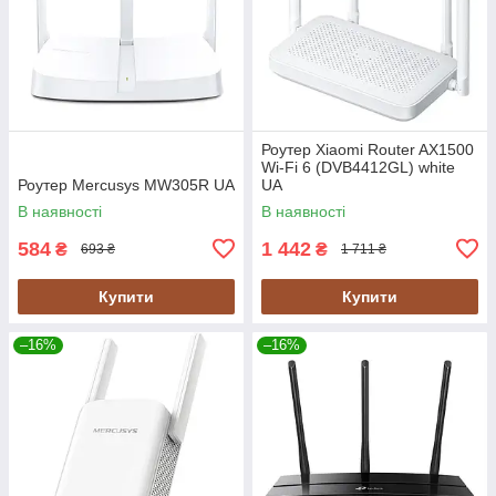
Роутер Xiaomi Router AX1500
Wi-Fi 6 (DVB4412GL) white
Роутер Mercusys MW305R UA
UA
В наявності
В наявності
584
1 442
₴
₴
693 ₴
1 711 ₴
Купити
Купити
–16%
–16%