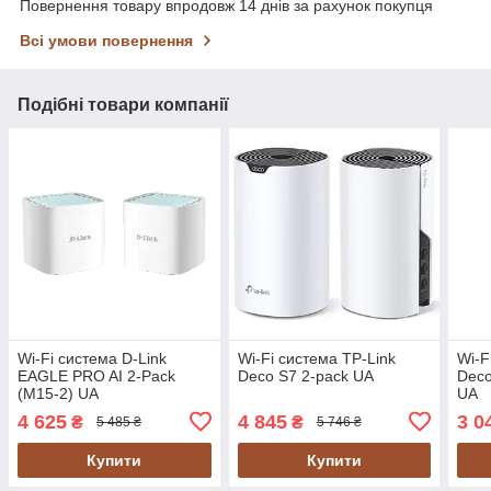
Повернення товару впродовж 14 днів за рахунок покупця
Всі умови повернення
Подібні товари компанії
Wi-Fi cистема D-Link
Wi-Fi cистема TP-Link
Wi-F
EAGLE PRO AI 2-Pack
Deco S7 2-pack UA
Deco
(M15-2) UA
UA
4 625
4 845
3 0
₴
₴
5 485 ₴
5 746 ₴
Купити
Купити