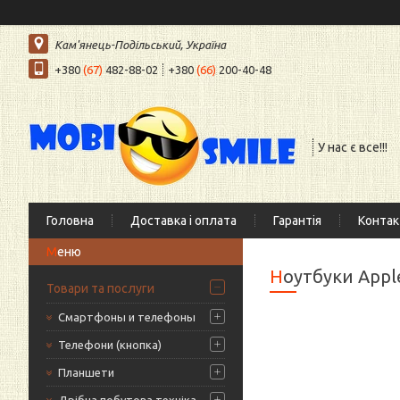
Кам'янець-Подільський, Україна
+380
(67)
482-88-02
+380
(66)
200-40-48
У нас є все!!!
Головна
Доставка і оплата
Гарантія
Контак
Ноутбуки Appl
Товари та послуги
Смартфоны и телефоны
Телефони (кнопка)
Планшети