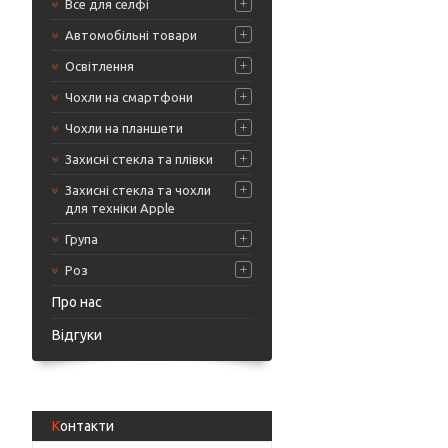
Все для селфі
Автомобільні товари
Освітлення
Чохли на смартфони
Чохли на планшети
Захисні стекла та плівки
Захисні стекла та чохли
для техніки Apple
Група
Роз
Про нас
Відгуки
Контакти