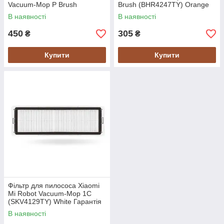
Vacuum-Mop P Brush
Brush (BHR4247TY) Orange
(SKV4119TY) Гарантія 14 днів
Гарантія 14 днів
В наявності
В наявності
450
305
₴
₴
Купити
Купити
Фільтр для пилососа Xiaomi
Mi Robot Vacuum-Mop 1С
(SKV4129TY) White Гарантія
14 днів
В наявності